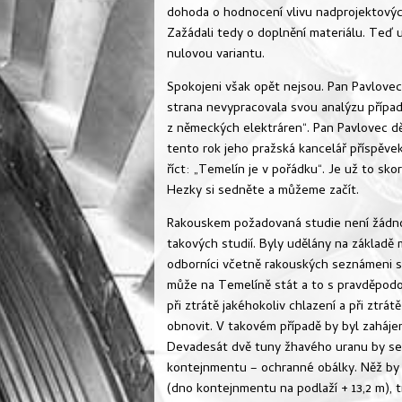
dohoda o hodnocení vlivu nadprojektových
Zažádali tedy o doplnění materiálu. Teď u
nulovou variantu.
Spokojeni však opět nejsou. Pan Pavlovec 
strana nevypracovala svou analýzu přípa
z německých elektráren“. Pan Pavlovec d
tento rok jeho pražská kancelář příspěvek
říct: „Temelín je v pořádku“. Je už to sko
Hezky si sedněte a můžeme začít.
Rakouskem požadovaná studie není žádno
takových studií. Byly udělány na základě
odborníci včetně rakouských seznámeni s v
může na Temelíně stát a to s pravděpodobn
při ztrátě jakéhokoliv chlazení a při ztrá
obnovit. V takovém případě by byl zahájen
Devadesát dvě tuny žhavého uranu by se 
kontejnmentu – ochranné obálky. Něž by 
(dno kontejnmentu na podlaží + 13,2 m), t