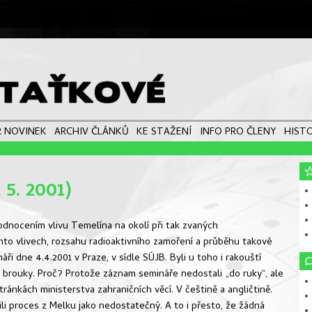
 NOVINEK
ARCHIV ČLÁNKŮ
KE STAŽENÍ
INFO PRO ČLENY
HISTO
5. 2001)
• 
•
•
hodnocením vlivu Temelína na okolí při tak zvaných
•
chto vlivech, rozsahu radioaktivního zamoření a průběhu takové
ři dne 4.4.2001 v Praze, v sídle SÚJB. Byli u toho i rakouští
vé brouky. Proč? Protože záznam semináře nedostali „do ruky“, ale
• 
ránkách ministerstva zahraničních věcí. V češtině a angličtině.
• 
i proces z Melku jako nedostatečný. A to i přesto, že žádná
• 