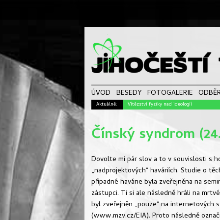
ÚVOD
BESEDY
FOTOGALERIE
ODBĚR
Aktuálně:
Vítězství fyziky nad ideologií
Čínský syndrom (24. 
Dovolte mi pár slov a to v souvislosti s 
„nadprojektových“ haváriích. Studie o tě
případné havárie byla zveřejněna na seminá
zástupci. Ti si ale následně hráli na mrt
byl zveřejněn „pouze“ na internetových st
(www.mzv.cz/EIA). Proto následně označil