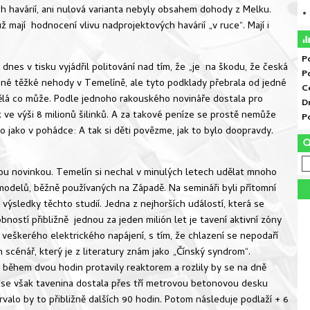
 havárií, ani nulová varianta nebyly obsahem dohody z Melku.
• 
ž mají hodnocení vlivu nadprojektových havárií „v ruce“. Mají i
P
dnes v tisku vyjádřil politování nad tím, že „je na škodu, že česká
P
dné těžké nehody v Temelíně, ale tyto podklady přebrala od jedné
C
ělá co může. Podle jednoho rakouského novináře dostala pro
D
 ve výši 8 milionů šilinků. A za takové peníze se prostě nemůže
P
ro jako v pohádce: A tak si děti povězme, jak to bylo doopravdy.
u novinkou. Temelín si nechal v minulých letech udělat mnoho
 modelů, běžně používaných na Západě. Na semináři byli přítomní
ýsledky těchto studií. Jedna z nejhorších událostí, která se
ostí přibližně jednou za jeden milión let je tavení aktivní zóny
tě veškerého elektrického napájení, s tím, že chlazení se nepodaří
 scénář, který je z literatury znám jako „Čínský syndrom“.
během dvou hodin protavily reaktorem a rozlily by se na dně
se však tavenina dostala přes tří metrovou betonovou desku
rvalo by to přibližně dalších 90 hodin. Potom následuje podlaží + 6