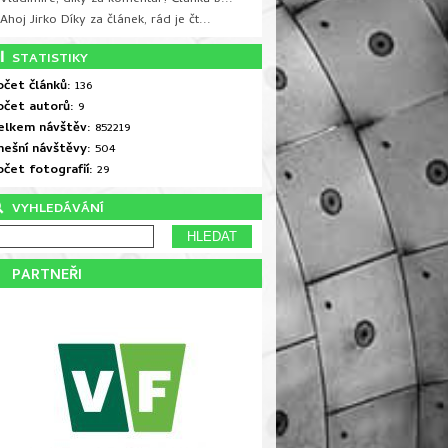
Ahoj Jirko Díky za článek, rád je čt...
STATISTIKY
očet článků:
136
očet autorů:
9
elkem návštěv:
852219
nešní návštěvy:
504
očet fotografií:
29
VYHLEDÁVÁNÍ
PARTNEŘI