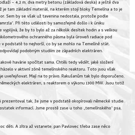
odlaží – 4,2 m, dva metry betonu (základová deska) a ještě dva
je tam základní materiál, na kterém stojí bloky Temelína a to je
hor. Sem by se však už tavenina nedostala, protože podle
mrzla“. Při této události by samozřejmě došlo i k úniku
ie vyplývá, že by to bylo až za několik desítek hodin a s velkou
ctikilometrového ochranného pásma byla úroveň radiace pod
e v podstatě to nejhorší, co by se mohlo na Temelíně stát.
 odpovídají podobným studiím ze západních elektráren.
akové havárie spočítat sama. Chtěli tedy vědět, jaké složení
cházelo v aktivní zóně temelínského reaktoru. Toto jsou však
je uveřejňovat. Mají na to právo. Rakušanům tak bylo doporučeno,
z německých elektráren, s reaktorem o výkonu 1300 MW. Jsou totiž
ci prezentoval tak, že jsme v podstatě okopírovali německé studie.
dostatek informací. Jsme prostě zase u toho „temelínského“ psa,
oc děti. A zítra až vstanete, pan Pavlovec třeba zase něco