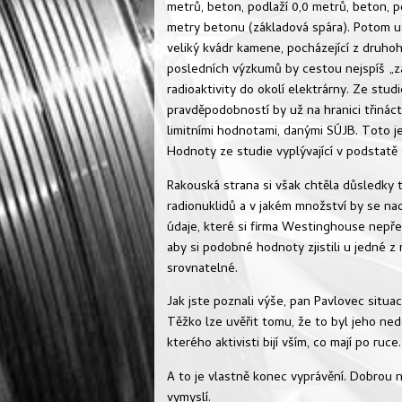
metrů, beton, podlaží 0,0 metrů, beton, p
metry betonu (základová spára). Potom už 
veliký kvádr kamene, pocházející z druho
posledních výzkumů by cestou nejspíš „za
radioaktivity do okolí elektrárny. Ze stud
pravděpodobností by už na hranici třiná
limitními hodnotami, danými SÚJB. Toto j
Hodnoty ze studie vyplývající v podstatě
Rakouská strana si však chtěla důsledky t
radionuklidů a v jakém množství by se na
údaje, které si firma Westinghouse nepře
aby si podobné hodnoty zjistili u jedné 
srovnatelné.
Jak jste poznali výše, pan Pavlovec situa
Těžko lze uvěřit tomu, že to byl jeho ne
kterého aktivisti bijí vším, co mají po ruce.
A to je vlastně konec vyprávění. Dobrou n
vymyslí.