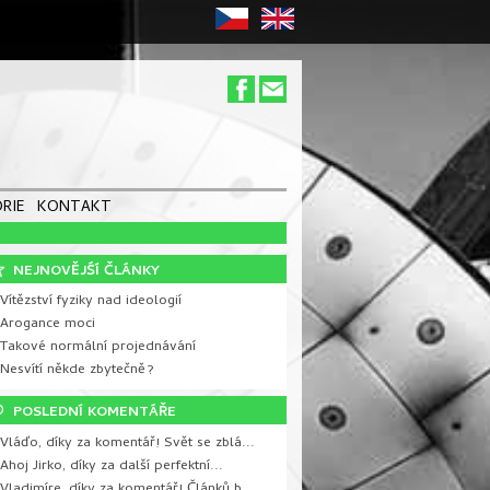
RIE
KONTAKT
NEJNOVĚJŚÍ ČLÁNKY
Vítězství fyziky nad ideologií
 Arogance moci
 Takové normální projednávání
 Nesvítí někde zbytečně?
POSLEDNÍ KOMENTÁŘE
Vláďo, díky za komentář! Svět se zblá...
Ahoj Jirko, díky za další perfektní...
Vladimíre, díky za komentář! Článků b...