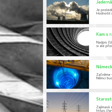
Jaderná
Je posled
Hodnotit r
Kam s r
Nadpis čl
si ale při
Německé
Začněme v
Němci bud
Starost
Zajímavá 
https://