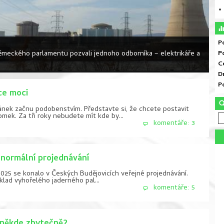
• 
P
P
o německého parlamentu pozvali jednoho odborníka – elektrikáře a
C
D
P
ce moci
ánek začnu podobenstvím. Představte si, že chcete postavit
omek. Za tři roky nebudete mít kde by...
komentáře: 3
normální projednávání
2025 se konalo v Českých Budějovicích veřejné projednávání.
lad vyhořelého jaderného pal...
komentáře: 5
 někde zbytečně?