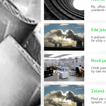
My „dříve
uvedené v 
Kde jst
V jednom 
že vždy v 
Nové ja
Chtěl jsem
by tam moh
Zelená 
Před pár 
spojení „