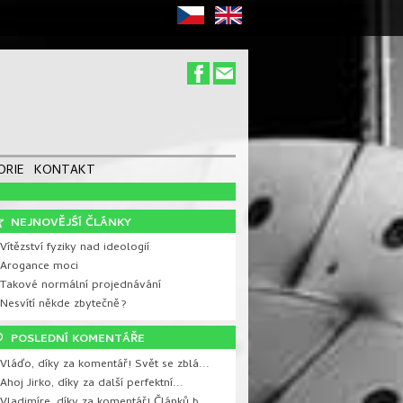
ORIE
KONTAKT
NEJNOVĚJŚÍ ČLÁNKY
Vítězství fyziky nad ideologií
 Arogance moci
 Takové normální projednávání
 Nesvítí někde zbytečně?
POSLEDNÍ KOMENTÁŘE
Vláďo, díky za komentář! Svět se zblá...
Ahoj Jirko, díky za další perfektní...
Vladimíre, díky za komentář! Článků b...