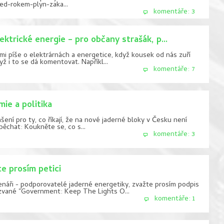
ed-rokem-plyn-zaka...
komentáře: 3
ektrické energie – pro občany strašák, p...
mi píše o elektrárnách a energetice, když kousek od nás zuří
dyž i to se dá komentovat. Napříkl...
komentáře: 7
ie a politika
šení pro ty, co říkají, že na nové jaderné bloky v Česku není
pěchat: Koukněte se, co s...
komentáře: 3
e prosím petici
enáři - podporovatelé jaderné energetiky, zvažte prosím podpis
zvané "Government: Keep The Lights O...
komentáře: 1