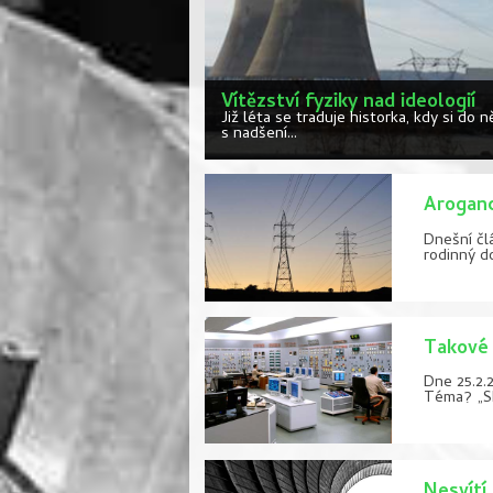
Vítězství fyziky nad ideologií
Již léta se traduje historka, kdy si d
s nadšení...
Arogan
Dnešní čl
rodinný d
Takové 
Dne 25.2.
Téma? „Sk
Nesvítí