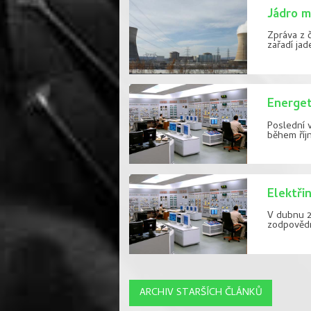
Jádro m
Zpráva z 
zařadí ja
Energet
Poslední 
během říjn
Elektři
V dubnu 2
zodpovědn
ARCHIV STARŠÍCH ČLÁNKŮ