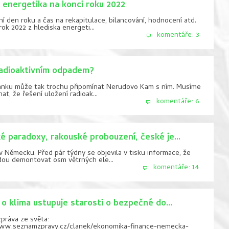
 energetika na konci roku 2022
ní den roku a čas na rekapitulace, bilancování, hodnocení atd.
ok 2022 z hlediska energeti...
komentáře: 3
adioaktivním odpadem?
ánku může tak trochu připomínat Nerudovo Kam s ním. Musíme
znat, že řešení uložení radioak...
komentáře: 6
 paradoxy, rakouské probouzení, české je...
 Německu. Před pár týdny se objevila v tisku informace, že
ou demontovat osm větrných ele...
komentáře: 14
 o klima ustupuje starosti o bezpečné do...
zpráva ze světa:
www.seznamzpravy.cz/clanek/ekonomika-finance-nemecka-