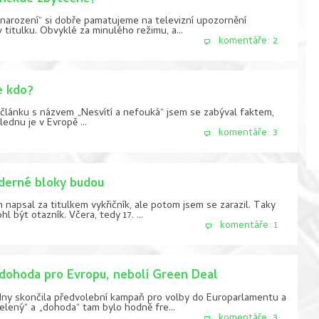
 narození“ si dobře pamatujeme na televizní upozornění
titulku. Obvyklé za minulého režimu, a...
komentáře: 2
e kdo?
článku s názvem „Nesvítí a nefouká“ jsem se zabýval faktem,
lednu je v Evropě ...
komentáře: 3
derné bloky budou
 napsal za titulkem vykřičník, ale potom jsem se zarazil. Taky
l být otazník. Včera, tedy 17. ...
komentáře: 1
dohoda pro Evropu, neboli Green Deal
dny skončila předvolební kampaň pro volby do Europarlamentu a
zelený“ a „dohoda“ tam bylo hodně fre...
komentáře: 3