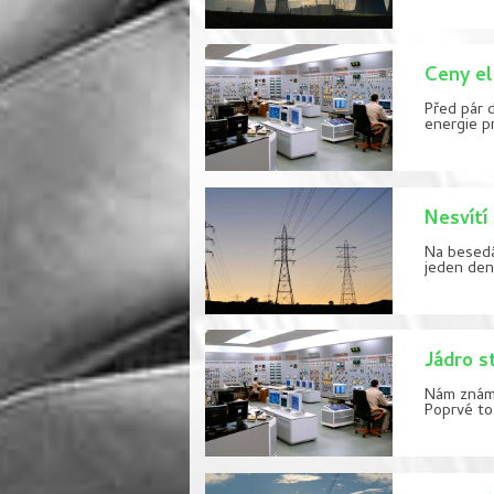
Ceny el
Před pár 
energie pr
Nesvítí
Na besedá
jeden den,
Jádro s
Nám známý
Poprvé to 