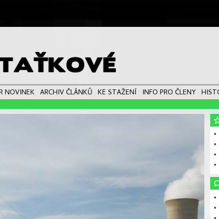
R NOVINEK
ARCHIV ČLÁNKŮ
KE STAŽENÍ
INFO PRO ČLENY
HIST
• 
•
•
•
• 
• 
• 