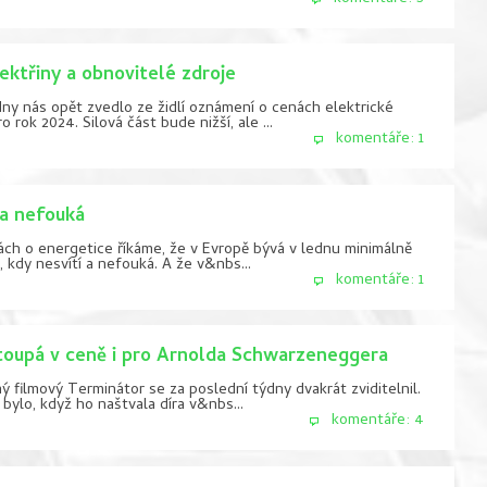
ektřiny a obnovitelé zdroje
dny nás opět zvedlo ze židlí oznámení o cenách elektrické
o rok 2024. Silová část bude nižší, ale ...
komentáře: 1
 a nefouká
ch o energetice říkáme, že v Evropě bývá v lednu minimálně
 kdy nesvítí a nefouká. A že v&nbs...
komentáře: 1
toupá v ceně i pro Arnolda Schwarzeneggera
 filmový Terminátor se za poslední týdny dvakrát zviditelnil.
bylo, když ho naštvala díra v&nbs...
komentáře: 4