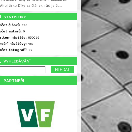
Ahoj Jirko Díky za článek, rád je čt...
STATISTIKY
očet článků:
136
očet autorů:
9
elkem návštěv:
850266
nešní návštěvy:
489
očet fotografií:
29
VYHLEDÁVÁNÍ
PARTNEŘI