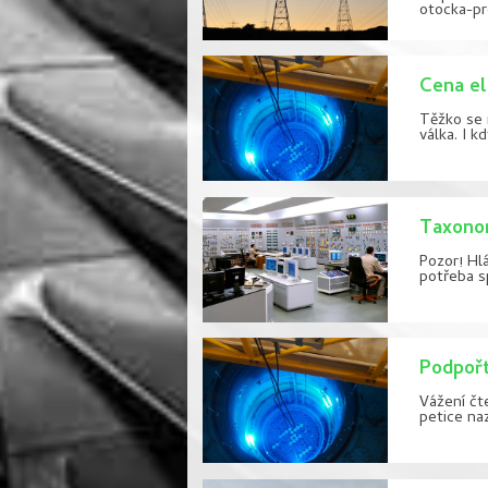
otocka-pr
Cena el
Těžko se 
válka. I k
Taxonom
Pozor! Hlá
potřeba s
Podpořt
Vážení čt
petice na