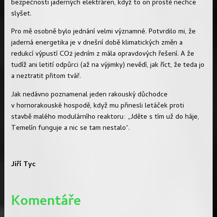
bezpečnosti jaderných elektráren, když to on prostě nechce
slyšet.
Pro mě osobně bylo jednání velmi významné. Potvrdilo mi, že
jaderná energetika je v dnešní době klimatických změn a
redukcí výpustí CO2 jedním z mála opravdových řešení. A že
tudíž ani letití odpůrci (až na výjimky) nevědí, jak říct, že teda jo
a neztratit přitom tvář.
Jak nedávno poznamenal jeden rakouský důchodce
v hornorakouské hospodě, když mu přinesli letáček proti
stavbě malého modulárního reaktoru: „Jděte s tím už do háje,
Temelín funguje a nic se tam nestalo“.
Jiří Tyc
Komentáře