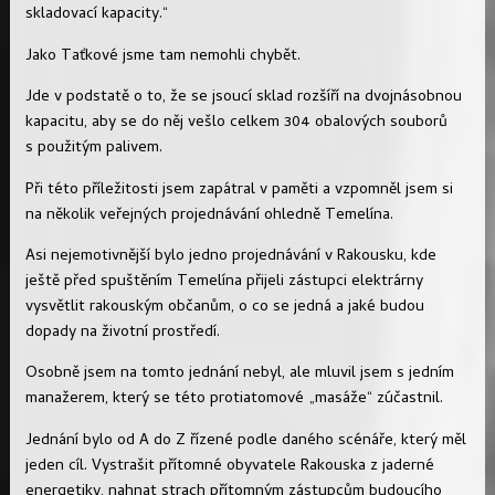
skladovací kapacity.“
Jako Taťkové jsme tam nemohli chybět.
Jde v podstatě o to, že se jsoucí sklad rozšíří na dvojnásobnou
kapacitu, aby se do něj vešlo celkem 304 obalových souborů
s použitým palivem.
Při této příležitosti jsem zapátral v paměti a vzpomněl jsem si
na několik veřejných projednávání ohledně Temelína.
Asi nejemotivnější bylo jedno projednávání v Rakousku, kde
ještě před spuštěním Temelína přijeli zástupci elektrárny
vysvětlit rakouským občanům, o co se jedná a jaké budou
dopady na životní prostředí.
Osobně jsem na tomto jednání nebyl, ale mluvil jsem s jedním
manažerem, který se této protiatomové „masáže“ zúčastnil.
Jednání bylo od A do Z řízené podle daného scénáře, který měl
jeden cíl. Vystrašit přítomné obyvatele Rakouska z jaderné
energetiky, nahnat strach přítomným zástupcům budoucího