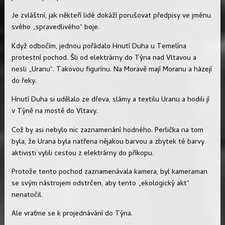
Je zvláštní, jak někteří lidé dokáží porušovat předpisy ve jménu
svého „spravedlivého“ boje.
Když odbočím, jednou pořádalo Hnutí Duha u Temelína
protestní pochod. Šli od elektrárny do Týna nad Vltavou a
nesli „Uranu“. Takovou figurínu. Na Moravě mají Moranu a házejí
do řeky.
Hnutí Duha si udělalo ze dřeva, slámy a textilu Uranu a hodili jí
v Týně na mostě do Vltavy.
Což by asi nebylo nic zaznamenání hodného. Perlička na tom
byla, že Urana byla natřena nějakou barvou a zbytek té barvy
aktivisti vylili cestou z elektrárny do příkopu.
Protože tento pochod zaznamenávala kamera, byl kameraman
se svým nástrojem odstrčen, aby tento „ekologický akt“
nenatočil.
Ale vraťme se k projednávání do Týna.