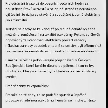
Projednávání trvalo až do pozdních večerních hodin za
neustálých útoků aktivistů a na druhé straně za neustálého
ujišťování, že rizika ze stavěné a spouštěné jaderné elektrárny
jsou minimální.
Jednání se nachýlilo ke konci až po dlouhé debatě ohledně
možného zemětřesení na lokalitě elektrárny. Potom, co člověk
odpovědný za licencování elektrárny přečetl vědecký
několikastránkový posudek ohledně seismicity, byli přítomní už
tak znaveni, že neměli dalších otázek a projednávání skončilo.
Pamatuji si též na jedno veřejné projednávání v Českých
Budějovicích, které končilo dlouho po půlnoci. I tam to byl
dlouhý boj, který ale musel být z hlediska platné legislativy
sveden.
Proč všechny ty vzpomínky?
Protože od té doby, co se podařilo spustit a úspěšně
provozovat jadernou elektrárnu Temelín se mnohé změnilo.