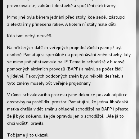
provozovatele, zabránit dostavbě a spuštění elektrárny.
Mimo jiné byla během jednání před stoly, kde seděli zástupci
z elektrárny přinesena rakev. A kolem ní stály malé děti.
Kdo tam nebyl neuvěří.
Na některých dalších veřejných projednáváních jsem již byl
osobně. Pamatuji si speciálně na projednávání změn stavby, kdy
se mimo jiné přistavovalo na JE Temelín schodiště v budově
pomocných aktivních provozů (BAPP) a měnil se počet židlí
v jídelně. Takových podobných změn bylo několik desítek, a i
tyto změny musely být veřejně projednány.
V rámci schvalovacího procesu jsme dokonce pozvali odpůrce
dostavby na prohlídku prostor. Pamatuji si, že jedna Jihočeská
matka chtěla vidět změnu ohledně schodiště na BAPP i přesto,
že jí bylo sděleno, že jde opravdu jen o schodiště. „Ale já to
chci vidět!“, pravila.
Tož jsme jí to ukázali.