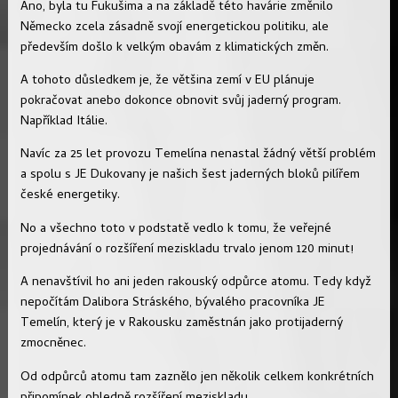
Ano, byla tu Fukušima a na základě této havárie změnilo
Německo zcela zásadně svojí energetickou politiku, ale
především došlo k velkým obavám z klimatických změn.
A tohoto důsledkem je, že většina zemí v EU plánuje
pokračovat anebo dokonce obnovit svůj jaderný program.
Například Itálie.
Navíc za 25 let provozu Temelína nenastal žádný větší problém
a spolu s JE Dukovany je našich šest jaderných bloků pilířem
české energetiky.
No a všechno toto v podstatě vedlo k tomu, že veřejné
projednávání o rozšíření meziskladu trvalo jenom 120 minut!
A nenavštívil ho ani jeden rakouský odpůrce atomu. Tedy když
nepočítám Dalibora Stráského, bývalého pracovníka JE
Temelín, který je v Rakousku zaměstnán jako protijaderný
zmocněnec.
Od odpůrců atomu tam zaznělo jen několik celkem konkrétních