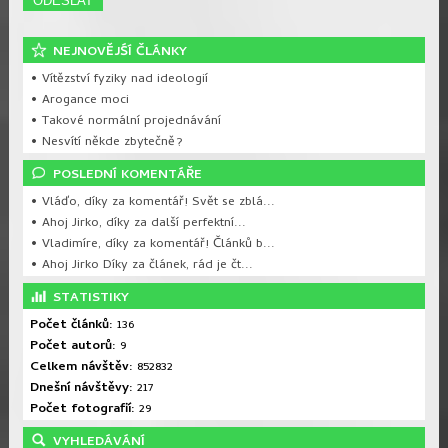
NEJNOVĚJŚÍ ČLÁNKY
• Vítězství fyziky nad ideologií
• Arogance moci
• Takové normální projednávání
• Nesvítí někde zbytečně?
POSLEDNÍ KOMENTÁŘE
• Vláďo, díky za komentář! Svět se zblá...
• Ahoj Jirko, díky za další perfektní...
• Vladimíre, díky za komentář! Článků b...
• Ahoj Jirko Díky za článek, rád je čt...
STATISTIKY
Počet článků:
136
Počet autorů:
9
Celkem návštěv:
852832
Dnešní návštěvy:
217
Počet fotografií:
29
VYHLEDÁVÁNÍ