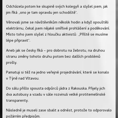
Odcházela potom ke skupině svých kolegyň a slyšel jsem, jak
jim říká „ono je tam opravdu jen schodiště“.
Věnovali jsme se návštěvníkům několik hodin a když opouštěli
elektrárnu, čekal jsem nějaké smířlivé prohlášení a poděkování.
Místo toho jsem slyšel z hloučku aktivistů: „Příště se musíme
lépe připravit“.
Aneb jak se česky říká – pro dobrotu na žebrotu, na druhou
stranu změny tohoto druhu potom bez dalších problémů
prošly.
Pamatuji si též na jedno veřejné projednávání, které se konalo
v Týně nad Vltavou.
Do sálu přišlo spousta odpůrců jádra z Rakouska. Přijely jich
dva autobusy a vzadu v sále rozvinuli velké protitemelínské
transparenty.
Následně je museli zase sbalit a odnést, protože to odporovalo
požárním předpisům.