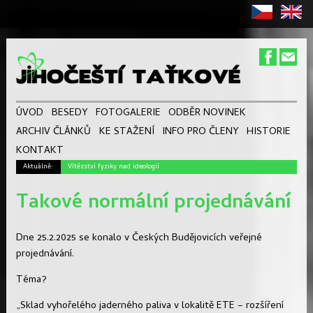
ÚVOD
BESEDY
FOTOGALERIE
ODBĚR NOVINEK
ARCHIV ČLÁNKŮ
KE STAŽENÍ
INFO PRO ČLENY
HISTORIE
KONTAKT
Aktuálně:
Vítězství fyziky nad ideologií
Takové normální projednávání
Dne 25.2.2025 se konalo v Českých Budějovicích veřejné
projednávání.
Téma?
„Sklad vyhořelého jaderného paliva v lokalitě ETE – rozšíření