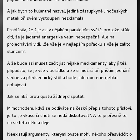
připomínek ohledně rozšíření meziskladu.
A jak bych to kulantně nazval, jediná zástupkyně Jihočeských
matek při svém vystoupení nezklamala.
Prohlásila, že žije asi v nějakém paralelním světě, protože stále
cítí, že je jaderná energetika velmi nebezpečná. Ale na
projednávání vidí, „že vše je v nejlepším pořádku a vše je zalito
sluncem“.
A že bude asi muset začít jíst nějaké medikamenty, aby jí též
připadalo, že je vše v pořádku a že si možná při příštím jednání
sedne za předsednický stůl a bude jadernou energetiku
obhajovat…
Jak se říká, proti gustu žádnej dišputát.
Mimochodem, když se podíváte na český přepis tohoto přísloví,
je to „o vkusu či chuti se nedá diskutovat“. A to je přesně to,
co se leta dělo a děje.
Neexistují argumenty, kterými byste mohli někoho přesvědčit o