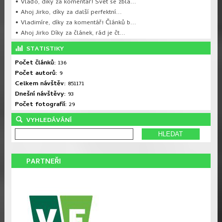
• Vláďo, díky za komentář! Svět se zblá...
• Ahoj Jirko, díky za další perfektní...
• Vladimíre, díky za komentář! Článků b...
• Ahoj Jirko Díky za článek, rád je čt...
STATISTIKY
Počet článků:
136
Počet autorů:
9
Celkem návštěv:
851171
Dnešní návštěvy:
93
Počet fotografií:
29
VYHLEDÁVÁNÍ
PARTNEŘI