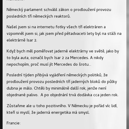
Německý parlament schválil zákon o prodloužení provozu
posledních tří německých reaktorů.
Našel jsem si na internetu fotky všech tří elektráren a
vzpomněl jsem si, jak jsem před pětadvaceti lety byl na stáži na
elektrárně Isar 2.
Když bych měl poměřovat jaderné elektrárny ve světě, jako by
to byla auta, označil bych Isar 2 za Mercedes. A nikdy
nepochopím, proč musí jít Mercedes do šrotu…
Poslední týden přibývá vyjádření německých politiků, že
prodloužení provozu posledních tří jaderných bloků do půlky
dubna je málo. Chtěli by minimálně další rok, jenže není
objednané palivo. A po objednání trvá dodávka cca jeden rok.
Zůstaňme ale u toho pozitivního. V Německu je pořád víc lidí,
kteří si myslí, že jaderná energetika má smysl.
Francie: