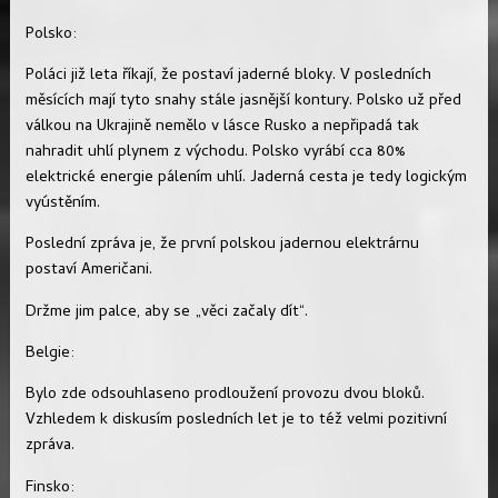
Polsko:
Poláci již leta říkají, že postaví jaderné bloky. V posledních
měsících mají tyto snahy stále jasnější kontury. Polsko už před
válkou na Ukrajině nemělo v lásce Rusko a nepřipadá tak
nahradit uhlí plynem z východu. Polsko vyrábí cca 80%
elektrické energie pálením uhlí. Jaderná cesta je tedy logickým
vyústěním.
Poslední zpráva je, že první polskou jadernou elektrárnu
postaví Američani.
Držme jim palce, aby se „věci začaly dít“.
Belgie:
Bylo zde odsouhlaseno prodloužení provozu dvou bloků.
Vzhledem k diskusím posledních let je to též velmi pozitivní
zpráva.
Finsko: