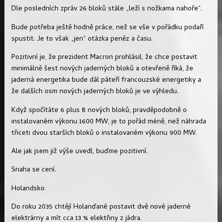
Dle posledních zpráv 26 bloků stále „leží s nožkama nahoře“.
Bude potřeba ještě hodně práce, než se vše v pořádku podaří
spustit. Je to však „jen“ otázka peněz a času.
Pozitivní je, že prezident Macron prohlásil, že chce postavit
minimálně šest nových jaderných bloků a otevřeně říká, že
jaderná energetika bude dál páteří francouzské energetiky a
že dalších osm nových jaderných bloků je ve výhledu.
Když spočítáte 6 plus 8 nových bloků, pravděpodobně o
instalovaném výkonu 1600 MW, je to pořád méně, než náhrada
třiceti dvou starších bloků o instalovaném výkonu 900 MW.
Ale jak jsem již výše uvedl, buďme pozitivní.
Snaha se cení.
Holandsko:
Do roku 2035 chtějí Holanďané postavit dvě nové jaderné
elektrárny a mít cca 13 % elektřiny z jádra.