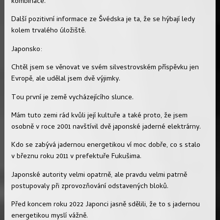
kombinace.
Další pozitivní informace ze Švédska je ta, že se hýbají ledy
kolem trvalého úložiště.
Japonsko:
Chtěl jsem se věnovat ve svém silvestrovském příspěvku jen
Evropě, ale udělal jsem dvě výjimky.
Tou první je země vycházejícího slunce.
Mám tuto zemi rád kvůli její kultuře a také proto, že jsem
osobně v roce 2001 navštívil dvě japonské jaderné elektrárny.
Kdo se zabývá jadernou energetikou ví moc dobře, co s stalo
v březnu roku 2011 v prefektuře Fukušima.
Japonské autority velmi opatrně, ale pravdu velmi patrně
postupovaly při zprovozňování odstavených bloků.
Před koncem roku 2022 Japonci jasně sdělili, že to s jadernou
energetikou myslí vážně.