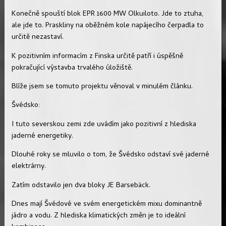
Konečně spouští blok EPR 1600 MW Olkuiloto. Jde to ztuha,
ale jde to. Praskliny na oběžném kole napájecího čerpadla to
určitě nezastaví.
K pozitivním informacím z Finska určitě patří i úspěšně
pokračující výstavba trvalého úložiště.
Blíže jsem se tomuto projektu věnoval v minulém článku.
Švédsko:
I tuto severskou zemi zde uvádím jako pozitivní z hlediska
jaderné energetiky.
Dlouhé roky se mluvilo o tom, že Švédsko odstaví své jaderné
elektrárny.
Zatím odstavilo jen dva bloky JE Barsebäck.
Dnes mají Švédové ve svém energetickém mixu dominantně
jádro a vodu. Z hlediska klimatických změn je to ideální