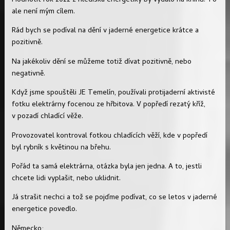
Hodnotit rok 2022 z hlediska energetiky by vydalo na knihu. To
ale není mým cílem.
Rád bych se podíval na dění v jaderné energetice krátce a
pozitivně.
Na jakékoliv dění se můžeme totiž dívat pozitivně, nebo
negativně.
Když jsme spouštěli JE Temelín, používali protijaderní aktivisté
fotku elektrárny focenou ze hřbitova. V popředí rezatý kříž,
v pozadí chladící věže.
Provozovatel kontroval fotkou chladících věží, kde v popředí
byl rybník s květinou na břehu.
Pořád ta samá elektrárna, otázka byla jen jedna. A to, jestli
chcete lidi vyplašit, nebo uklidnit.
Já strašit nechci a tož se pojďme podívat, co se letos v jaderné
energetice povedlo.
Německo: