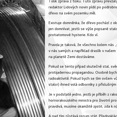
Tolik zpráva z tisku. Tuto zprávu převzal
redaktor Lidových novin pídil po podrobno
dřevo na svém pozemku měl.
Existuje domněnka, že dřevo pochází z o
jen domnívat, jestli se výše popsané stal
protiatomové hysterie. Kdo ví.
Pravda je taková, že všechno kolem nás „sv
v nás samých a například draslík v našem 
na planetě Zemi dostáváme.
Pokud se tento případ skutečně stal, svě
protijadernou propagandou. Osobně bych 
radioaktivitě. Pokud bych se tím ovšem 
stalo!) ihned volá odborníky z příslušným
Je v podstatě jedno, jestli je příběh z ra
hornorakouského ministra pro životní pro
pravdivá, musíme okamžitě zjistit, zda k 
A nad tím zůstává rozum stát. Předpoklá