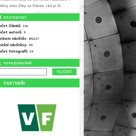
Ahoj Jirko Díky za článek, rád je čt...
STATISTIKY
očet článků:
136
očet autorů:
9
elkem návštěv:
851127
nešní návštěvy:
49
očet fotografií:
29
VYHLEDÁVÁNÍ
PARTNEŘI