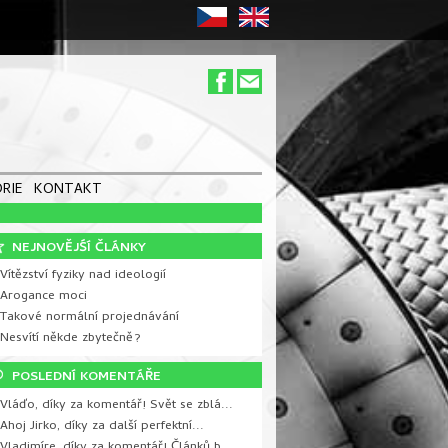
RIE
KONTAKT
NEJNOVĚJŚÍ ČLÁNKY
Vítězství fyziky nad ideologií
 Arogance moci
 Takové normální projednávání
 Nesvítí někde zbytečně?
POSLEDNÍ KOMENTÁŘE
Vláďo, díky za komentář! Svět se zblá...
Ahoj Jirko, díky za další perfektní...
Vladimíre, díky za komentář! Článků b...