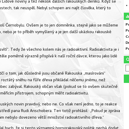
y Lidové noviny a též několik dalších rakouských deníků. Když se
• 
stech, tak neuspěl. Nebyl schopen ani najít člověka, který to
P
kolí Černobylu. Ovšem je to jen domněnka, stejně jako se můžeme
P
o, nebo je to příběh vymyšlený a je jen další ukázkou rakouské
C
D
P
ítí“. Tedy že všechno kolem nás je radioaktivní. Radioaktivita je i
těle poměrně výrazně přispívá k naší roční dávce, kterou jako lidé
dčí o tom, jak důsledně jsou občané Rakouska „masírováni“
roztátý sněhu na fůře dřeva přikládal něčemu jinému, než
vůbec zabýval. Rakouský občan však (pokud se to ovšem skutečně
 měřícím přístrojem, schopným měřit radioaktivitu.
kouských novin pravdivý, nebo ne. Co však není jedno, to je reakce
středí pana Rudi Anschobera. Ten totiž prohlásil: „Pokud je zpráva
nám nebylo dovezeno větší množství radioaktivního dřeva.“
dal bych, že si tento významný hornorakouský politik nechá dodat