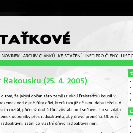
 NOVINEK
ARCHIV ČLÁNKŮ
KE STAŽENÍ
INFO PRO ČLENY
HISTO
 Rakousku (25. 4. 2005)
• 
•
•
 o tom, že jakýsi občan této země (z okolí Freistadtu) koupil v
•
pozemek vedle jiné fůry dříví, která tam již nějakou dobu ležela. A
ch sníh roztál, přičemž druhá fůra zůstala pod sněhem. To se zdálo
emek odborníky přes radioaktivitu, aby dřevo přeměřili. Oborníci
• 
ě radioaktivní, zatím co vlastní dřevo radioaktivní není.
• 
• 