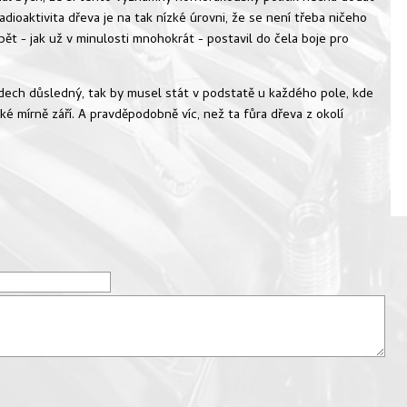
adioaktivita dřeva je na tak nízké úrovni, že se není třeba ničeho
pět - jak už v minulosti mnohokrát - postavil do čela boje pro
dech důsledný, tak by musel stát v podstatě u každého pole, kde
ké mírně září. A pravděpodobně víc, než ta fůra dřeva z okolí