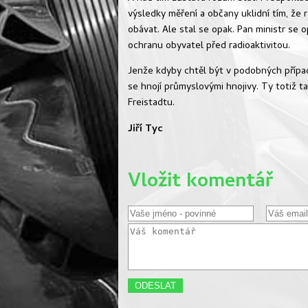
výsledky měření a občany uklidní tím, že r
obávat. Ale stal se opak. Pan ministr se o
ochranu obyvatel před radioaktivitou.
Jenže kdyby chtěl být v podobných přípa
se hnojí průmyslovými hnojivy. Ty totiž ta
Freistadtu.
Jiří Tyc
Vložit komentář