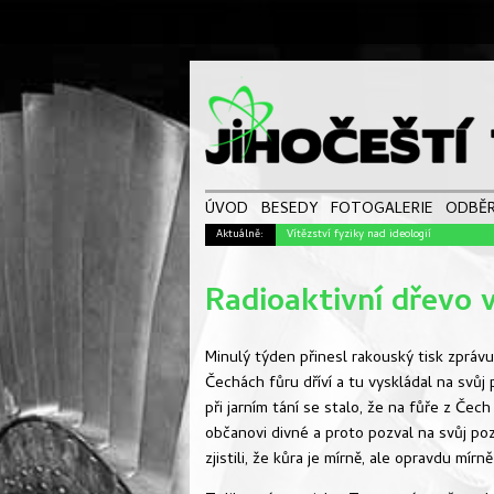
ÚVOD
BESEDY
FOTOGALERIE
ODBĚR
Aktuálně:
Vítězství fyziky nad ideologií
Radioaktivní dřevo v
Minulý týden přinesl rakouský tisk zprávu
Čechách fůru dříví a tu vyskládal na svůj 
při jarním tání se stalo, že na fůře z Če
občanovi divné a proto pozval na svůj poz
zjistili, že kůra je mírně, ale opravdu mírn