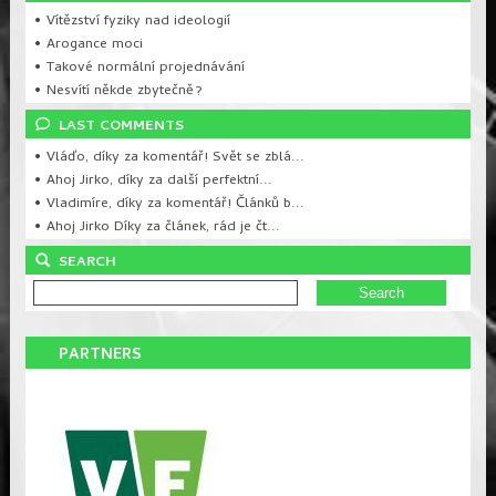
• Vítězství fyziky nad ideologií
• Arogance moci
• Takové normální projednávání
• Nesvítí někde zbytečně?
LAST COMMENTS
• Vláďo, díky za komentář! Svět se zblá...
• Ahoj Jirko, díky za další perfektní...
• Vladimíre, díky za komentář! Článků b...
• Ahoj Jirko Díky za článek, rád je čt...
SEARCH
PARTNERS