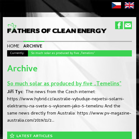
HOME
ARCHIVE
Currently:
So much solar as produced by five „Temelins"
Archive
So much solar as produced by five „Temelins"
Jiří Tyc
: The news from the Czech internet:
https://www.hybrid.cz/australie-vybuduje-nejvetsi-solarni-
elektrarnu-na-svete-s-vykonem-jako-5-temelinu And the
same news directly from Australia: https://www.pv-magazine-
australia.com/2019/11/2...
LATEST ARTICLES