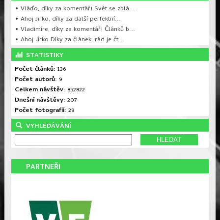
• Vláďo, díky za komentář! Svět se zblá...
• Ahoj Jirko, díky za další perfektní...
• Vladimíre, díky za komentář! Článků b...
• Ahoj Jirko Díky za článek, rád je čt...
STATISTIKY
Počet článků:
136
Počet autorů:
9
Celkem návštěv:
852822
Dnešní návštěvy:
207
Počet fotografií:
29
VYHLEDÁVÁNÍ
PARTNEŘI