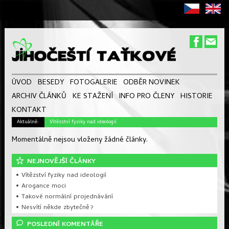
ÚVOD
BESEDY
FOTOGALERIE
ODBĚR NOVINEK
ARCHIV ČLÁNKŮ
KE STAŽENÍ
INFO PRO ČLENY
HISTORIE
KONTAKT
Aktuálně:
Vítězství fyziky nad ideologií
Momentálně nejsou vloženy žádné články.
NEJNOVĚJŚÍ ČLÁNKY
• Vítězství fyziky nad ideologií
• Arogance moci
• Takové normální projednávání
• Nesvítí někde zbytečně?
POSLEDNÍ KOMENTÁŘE