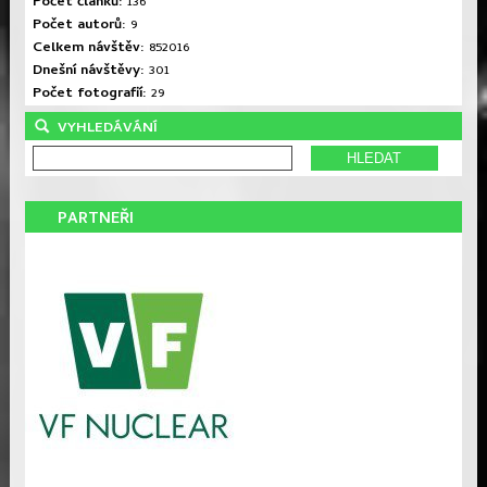
Počet článků:
136
Počet autorů:
9
Celkem návštěv:
852016
Dnešní návštěvy:
301
Počet fotografií:
29
VYHLEDÁVÁNÍ
PARTNEŘI