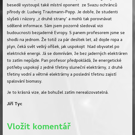
besedě vystoupil také místní oponent ze Svazu ochránců
přírody dr. Ludwig Trautmann-Popp. Je dobře, že studenti
slyšeli i názory „z druhé strany“ a mohli tak porovnávat
sdělené informace. Sám jsem pozorně sledoval vizi
budoucnosti bezjaderné Evropy. S panem profesorem jsme se
shodli na jednom. Že totiž za pár desítek let, až dojde ropa a
plyn, čeká svět velký oříšek, jak uspokojit hlad obyvatel po
elektrické energii. Já se domnívám, že bez jaderných elektráren
to zatím nepůjde. Pan profesor předpokládá, že energetické
potřeby uspokojí z jedné třetiny sluneční elektrárny, z druhé
třetiny vodní a větrné elektrárny a poslední třetinu zajistí
spalování biomasy.
Je to krásná vize, ale bohužel zatím nerealizovatelná.
Jiří Tyc
Vložit komentář