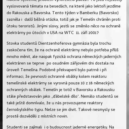
řídícího systému, problém vyhořelého paliva... To jsou nejčastěji
vyslovovaná témata na besedách, na které jako lektoři jezdíme
do Rakouska a Bavorska. Tento týden v Bamberku (Bavorsko)
zazněla i další běžná otázka, totiž jak je Temelín chráněn proti
útoku teroristů. Jinými slovy, jestli se změnilo něco na ochraně
elektrárny po útocích v USA na WTC 11. září 2001?
Stovka studentů Dientzenhoferova gymnázia byla trochu
zaskočena tím, že na ochraně elektrárny nebylo potřeba příliš
mnoho měnit, ale naopak fyzická ochrana německých jaderných
elektráren se teprve po osudném zářijovém dni dostala na
úroveň Temelína. Podobné překvapení bylo patrné i při
informaci, že pevnosti ochranné obálky kolem reaktoru
temelínské elektrárny se vyrovná pouze 10 z 18 německých
ochranných obálek. Temelín je totiž v Bavorsku a Rakousku
stále představován jako „ďábelské dílo“. Nemálo studentů se
také ještě domnívalo, že u nás provozujeme reaktory
černobylského typu. Nelze se jim divit. Takové nesmysly se
prostě dozvěděli z místních novin.
Studenti se zajímali i o budoucnost jaderné energetiky. Na