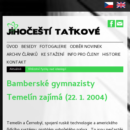
ÚVOD
BESEDY
FOTOGALERIE
ODBĚR NOVINEK
ARCHIV ČLÁNKŮ
KE STAŽENÍ
INFO PRO ČLENY
HISTORIE
KONTAKT
Aktuálně:
Vítězství fyziky nad ideologií
Bamberské gymnazisty
Temelín zajímá (22. 1. 2004)
Temelín a Černobyl, spojení ruské technologie a amerického