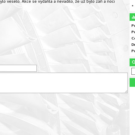
lo veselo. Akce se vydařila a nevadilo, že už bylo září a noci
• 
P
P
C
D
P