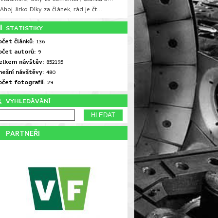
Ahoj Jirko Díky za článek, rád je čt...
STATISTIKY
očet článků:
136
očet autorů:
9
elkem návštěv:
852195
nešní návštěvy:
480
očet fotografií:
29
VYHLEDÁVÁNÍ
PARTNEŘI