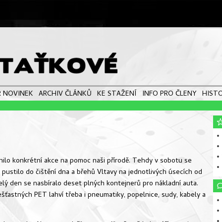
 NOVINEK
ARCHIV ČLÁNKŮ
KE STAŽENÍ
INFO PRO ČLENY
HISTO
• 
•
•
nilo konkrétní akce na pomoc naši přírodě. Tehdy v sobotu se
•
y pustilo do čištění dna a břehů Vltavy na jednotlivých úsecích od
lý den se nasbíralo deset plných kontejnerů pro nákladní auta.
ťastných PET lahví třeba i pneumatiky, popelnice, sudy, kabely a
• 
• 
• 