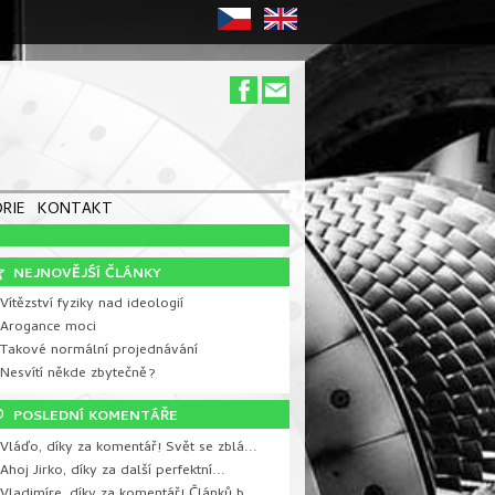
RIE
KONTAKT
NEJNOVĚJŚÍ ČLÁNKY
Vítězství fyziky nad ideologií
 Arogance moci
 Takové normální projednávání
 Nesvítí někde zbytečně?
POSLEDNÍ KOMENTÁŘE
Vláďo, díky za komentář! Svět se zblá...
Ahoj Jirko, díky za další perfektní...
Vladimíre, díky za komentář! Článků b...