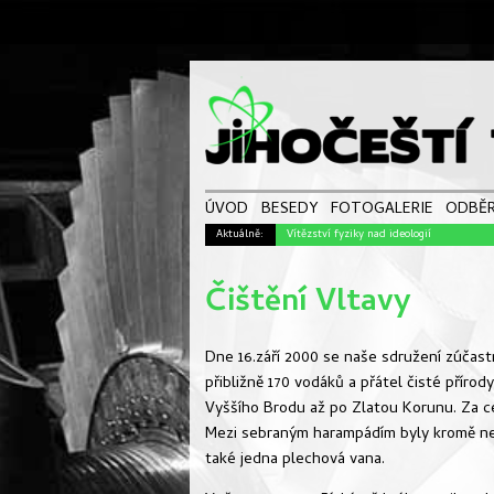
ÚVOD
BESEDY
FOTOGALERIE
ODBĚR
Aktuálně:
Vítězství fyziky nad ideologií
Čištění Vltavy
Dne 16.září 2000 se naše sdružení zúčast
přibližně 170 vodáků a přátel čisté přírod
Vyššího Brodu až po Zlatou Korunu. Za ce
Mezi sebraným harampádím byly kromě neš
také jedna plechová vana.