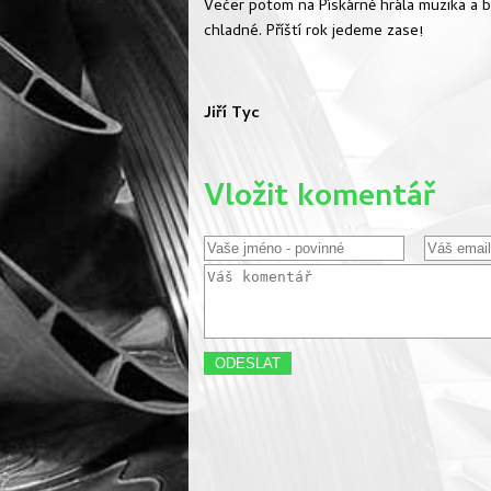
Večer potom na Pískárně hrála muzika a by
chladné. Příští rok jedeme zase!
Jiří Tyc
Vložit komentář