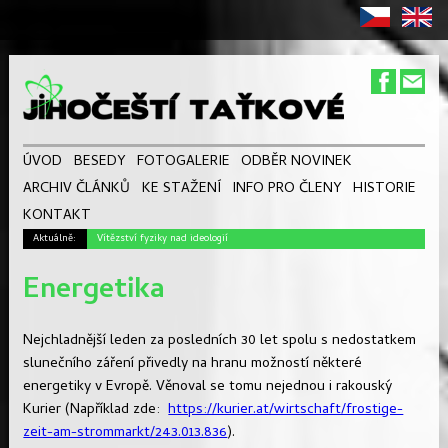
ÚVOD
BESEDY
FOTOGALERIE
ODBĚR NOVINEK
ARCHIV ČLÁNKŮ
KE STAŽENÍ
INFO PRO ČLENY
HISTORIE
KONTAKT
Aktuálně:
Vítězství fyziky nad ideologií
Energetika
Nejchladnější leden za posledních 30 let spolu s nedostatkem
slunečního záření přivedly na hranu možností některé
energetiky v Evropě. Věnoval se tomu nejednou i rakouský
Kurier (Například zde:
https://kurier.at/wirtschaft/frostige-
zeit-am-strommarkt/243.013.836
).