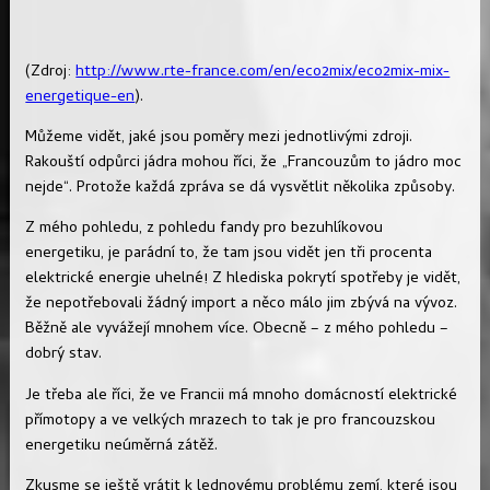
(Zdroj:
http://www.rte-france.com/en/eco2mix/eco2mix-mix-
energetique-en
).
Můžeme vidět, jaké jsou poměry mezi jednotlivými zdroji.
Rakouští odpůrci jádra mohou říci, že „Francouzům to jádro moc
nejde“. Protože každá zpráva se dá vysvětlit několika způsoby.
Z mého pohledu, z pohledu fandy pro bezuhlíkovou
energetiku, je parádní to, že tam jsou vidět jen tři procenta
elektrické energie uhelné! Z hlediska pokrytí spotřeby je vidět,
že nepotřebovali žádný import a něco málo jim zbývá na vývoz.
Běžně ale vyvážejí mnohem více. Obecně – z mého pohledu –
dobrý stav.
Je třeba ale říci, že ve Francii má mnoho domácností elektrické
přímotopy a ve velkých mrazech to tak je pro francouzskou
energetiku neúměrná zátěž.
Zkusme se ještě vrátit k lednovému problému zemí, které jsou