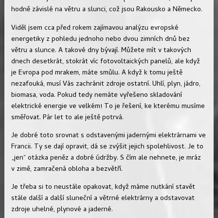
hodně závislé na větru a slunci, což jsou Rakousko a Německo.
Viděl jsem cca před rokem zajímavou analýzu evropské
energetiky z pohledu jednoho nebo dvou zimních dnů bez
větru a slunce. A takové dny bývají. Můžete mít v takových
dnech desetkrát, stokrát víc fotovoltaických panelů, ale když
je Evropa pod mrakem, máte smůlu. A když k tomu ještě
nezafouká, musí Vás zachránit zdroje ostatní. Uhlí, plyn, jádro,
biomasa, voda. Pokud tedy nemáte vyřešeno skladování
elektrické energie ve velkém! To je řešení, ke kterému musíme
směřovat. Pár let to ale ještě potrvá.
Je dobré toto srovnat s odstavenými jadernými elektrárnami ve
Francii. Ty se dají opravit, dá se zvýšit jejich spolehlivost. Je to
„jen“ otázka peněz a dobré údržby. S čím ale nehnete, je mráz
v zimě, zamračená obloha a bezvětří.
Je třeba si to neustále opakovat, když máme nutkání stavět
stále další a další sluneční a větrné elektrárny a odstavovat
zdroje uhelné, plynové a jaderné.