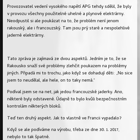
Provozovatel vedení vysokého napětí APG tehdy sdělil, že byly
v provozu všechny použitelné uhelné a plynové elektrárny.
Neodpustil si ale poukázat na to, že problém není jenom
rakouský, ale i francouzský. Tam jsou prý staré a nespolehlivé
jaderné elektrárny.
Tato zpráva je zajímavá ze dvou aspektů. Jedním je to, že se
Rakousko snaží své problémy zlehčit poukazem na problémy
jiných. Připadá mi to trochu, jako když se dohadují děti: „No sice
jsem to neudělal, ale hele, on to taky nemá.“
Podíval jsem se na net, jak jedou francouzské jaderky. Ano,
některé byly odstavené. Údajně to bylo kvůli bezpečnostním
kontrolám některých bloků.
Teď ten druhý aspekt. Jak to vlastně ve Francii vypadalo?
Když se ale podíváme na výrobu, třeba ze dne 30. 1. 2017,
nebylo to tak špatné.