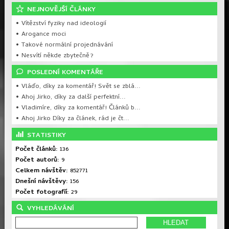
NEJNOVĚJŚÍ ČLÁNKY
• Vítězství fyziky nad ideologií
• Arogance moci
• Takové normální projednávání
• Nesvítí někde zbytečně?
POSLEDNÍ KOMENTÁŘE
• Vláďo, díky za komentář! Svět se zblá...
• Ahoj Jirko, díky za další perfektní...
• Vladimíre, díky za komentář! Článků b...
• Ahoj Jirko Díky za článek, rád je čt...
STATISTIKY
Počet článků:
136
Počet autorů:
9
Celkem návštěv:
852771
Dnešní návštěvy:
156
Počet fotografií:
29
VYHLEDÁVÁNÍ