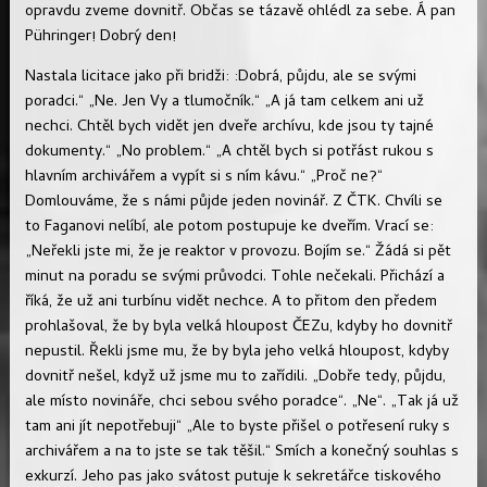
opravdu zveme dovnitř. Občas se tázavě ohlédl za sebe. Á pan
Pühringer! Dobrý den!
Nastala licitace jako při bridži: :Dobrá, půjdu, ale se svými
poradci.“ „Ne. Jen Vy a tlumočník.“ „A já tam celkem ani už
nechci. Chtěl bych vidět jen dveře archívu, kde jsou ty tajné
dokumenty.“ „No problem.“ „A chtěl bych si potřást rukou s
hlavním archivářem a vypít si s ním kávu.“ „Proč ne?“
Domlouváme, že s námi půjde jeden novinář. Z ČTK. Chvíli se
to Faganovi nelíbí, ale potom postupuje ke dveřím. Vrací se:
„Neřekli jste mi, že je reaktor v provozu. Bojím se.“ Žádá si pět
minut na poradu se svými průvodci. Tohle nečekali. Přichází a
říká, že už ani turbínu vidět nechce. A to přitom den předem
prohlašoval, že by byla velká hloupost ČEZu, kdyby ho dovnitř
nepustil. Řekli jsme mu, že by byla jeho velká hloupost, kdyby
dovnitř nešel, když už jsme mu to zařídili. „Dobře tedy, půjdu,
ale místo novináře, chci sebou svého poradce“. „Ne“. „Tak já už
tam ani jít nepotřebuji“ „Ale to byste přišel o potřesení ruky s
archivářem a na to jste se tak těšil.“ Smích a konečný souhlas s
exkurzí. Jeho pas jako svátost putuje k sekretářce tiskového