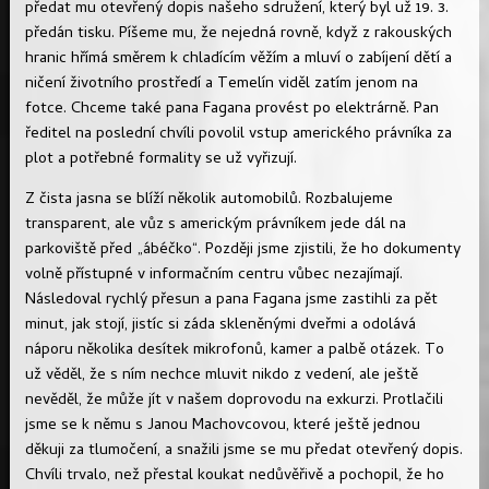
předat mu otevřený dopis našeho sdružení, který byl už 19. 3.
předán tisku. Píšeme mu, že nejedná rovně, když z rakouských
hranic hřímá směrem k chladícím věžím a mluví o zabíjení dětí a
ničení životního prostředí a Temelín viděl zatím jenom na
fotce. Chceme také pana Fagana provést po elektrárně. Pan
ředitel na poslední chvíli povolil vstup amerického právníka za
plot a potřebné formality se už vyřizují.
Z čista jasna se blíží několik automobilů. Rozbalujeme
transparent, ale vůz s americkým právníkem jede dál na
parkoviště před „ábéčko“. Později jsme zjistili, že ho dokumenty
volně přístupné v informačním centru vůbec nezajímají.
Následoval rychlý přesun a pana Fagana jsme zastihli za pět
minut, jak stojí, jistíc si záda skleněnými dveřmi a odolává
náporu několika desítek mikrofonů, kamer a palbě otázek. To
už věděl, že s ním nechce mluvit nikdo z vedení, ale ještě
nevěděl, že může jít v našem doprovodu na exkurzi. Protlačili
jsme se k němu s Janou Machovcovou, které ještě jednou
děkuji za tlumočení, a snažili jsme se mu předat otevřený dopis.
Chvíli trvalo, než přestal koukat nedůvěřivě a pochopil, že ho