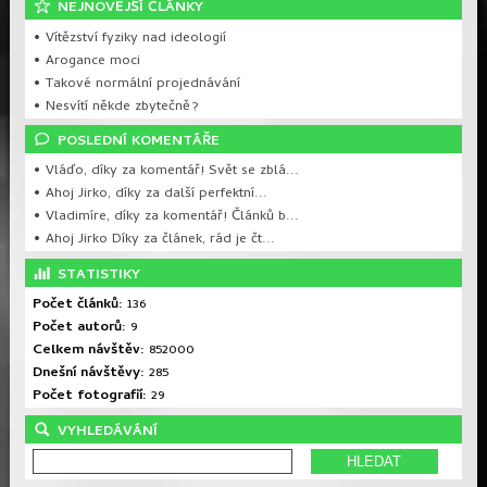
NEJNOVĚJŚÍ ČLÁNKY
• Vítězství fyziky nad ideologií
• Arogance moci
• Takové normální projednávání
• Nesvítí někde zbytečně?
POSLEDNÍ KOMENTÁŘE
• Vláďo, díky za komentář! Svět se zblá...
• Ahoj Jirko, díky za další perfektní...
• Vladimíre, díky za komentář! Článků b...
• Ahoj Jirko Díky za článek, rád je čt...
STATISTIKY
Počet článků:
136
Počet autorů:
9
Celkem návštěv:
852000
Dnešní návštěvy:
285
Počet fotografií:
29
VYHLEDÁVÁNÍ