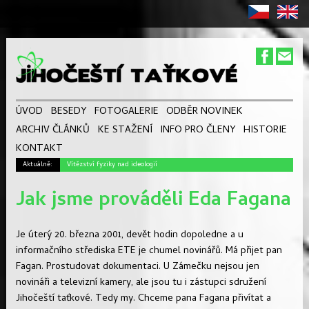
ÚVOD
BESEDY
FOTOGALERIE
ODBĚR NOVINEK
ARCHIV ČLÁNKŮ
KE STAŽENÍ
INFO PRO ČLENY
HISTORIE
KONTAKT
Aktuálně:
Vítězství fyziky nad ideologií
Jak jsme prováděli Eda Fagana
Je úterý 20. března 2001, devět hodin dopoledne a u
informačního střediska ETE je chumel novinářů. Má přijet pan
Fagan. Prostudovat dokumentaci. U Zámečku nejsou jen
novináři a televizní kamery, ale jsou tu i zástupci sdružení
Jihočeští taťkové. Tedy my. Chceme pana Fagana přivítat a