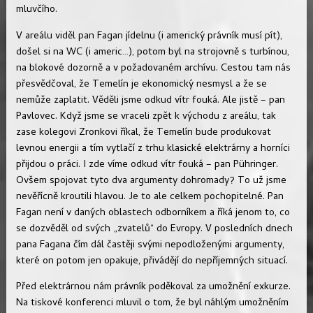
mluvčího.
V areálu viděl pan Fagan jídelnu (i americký právník musí pít),
došel si na WC (i americ…), potom byl na strojovně s turbínou,
na blokové dozorně a v požadovaném archívu. Cestou tam nás
přesvědčoval, že Temelín je ekonomický nesmysl a že se
nemůže zaplatit. Věděli jsme odkud vítr fouká. Ale jistě – pan
Pavlovec. Když jsme se vraceli zpět k východu z areálu, tak
zase kolegovi Zronkovi říkal, že Temelín bude produkovat
levnou energii a tím vytlačí z trhu klasické elektrárny a horníci
přijdou o práci. I zde víme odkud vítr fouká – pan Pühringer.
Ovšem spojovat tyto dva argumenty dohromady? To už jsme
nevěřícně kroutili hlavou. Je to ale celkem pochopitelné. Pan
Fagan není v daných oblastech odborníkem a říká jenom to, co
se dozvěděl od svých „zvatelů“ do Evropy. V posledních dnech
pana Fagana čím dál častěji svými nepodloženými argumenty,
které on potom jen opakuje, přivádějí do nepříjemných situací.
Před elektrárnou nám právník poděkoval za umožnění exkurze.
Na tiskové konferenci mluvil o tom, že byl náhlým umožněním