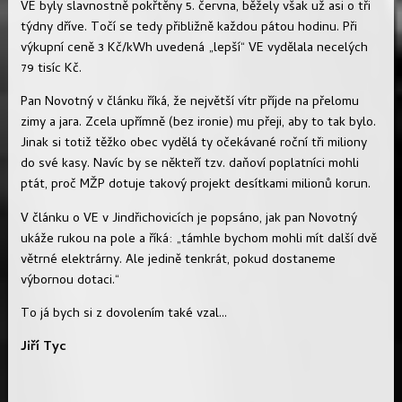
VE byly slavnostně pokřtěny 5. června, běžely však už asi o tři
týdny dříve. Točí se tedy přibližně každou pátou hodinu. Při
výkupní ceně 3 Kč/kWh uvedená „lepší“ VE vydělala necelých
79 tisíc Kč.
Pan Novotný v článku říká, že největší vítr příjde na přelomu
zimy a jara. Zcela upřímně (bez ironie) mu přeji, aby to tak bylo.
Jinak si totiž těžko obec vydělá ty očekávané roční tři miliony
do své kasy. Navíc by se někteří tzv. daňoví poplatníci mohli
ptát, proč MŽP dotuje takový projekt desítkami milionů korun.
V článku o VE v Jindřichovicích je popsáno, jak pan Novotný
ukáže rukou na pole a říká: „támhle bychom mohli mít další dvě
větrné elektrárny. Ale jedině tenkrát, pokud dostaneme
výbornou dotaci.“
To já bych si z dovolením také vzal...
Jiří Tyc