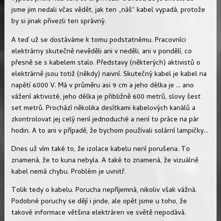
jsme jim nedali včas vědět, jak ten „náš“ kabel vypadá, protože
by si jinak přivezli ten správný.
A teď už se dostáváme k tomu podstatnému. Pracovníci
elektrárny skutečně nevěděli ani v neděli, ani v pondělí, co
přesně se s kabelem stalo. Představy (některých) aktivistů o
elektrárně jsou totiž (někdy) naivní. Skutečný kabel je kabel na
napětí 6000 V. Má v průměru asi 9 cm a jeho délka je ... ano
vážení aktivisté, jeho délka je přibližně 600 metrů, slovy šest
set metrů. Prochází několika desítkami kabelových kanálů a
zkontrolovat jej celý není jednoduché a není to práce na pár
hodin. A to ani v případě, že bychom používali solární lampičky...
Dnes už vím také to, že izolace kabelu není porušena. To
znamená, že to kuna nebyla. A také to znamená, že vizuálně
kabel nemá chybu. Problém je uvnitř.
Tolik tedy o kabelu. Porucha nepříjemná, nikoliv však vážná.
Podobné poruchy se dějí i jinde, ale opět jsme u toho, že
takové informace většina elektráren ve světě nepodává.