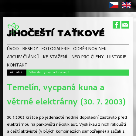
ÚVOD
BESEDY
FOTOGALERIE
ODBĚR NOVINEK
ARCHIV ČLÁNKŮ
KE STAŽENÍ
INFO PRO ČLENY
HISTORIE
KONTAKT
Aktuálně:
Vítězství fyziky nad ideologií
Temelín, vycpaná kuna a
větrné elektrárny (30. 7. 2003)
30.7.2003 krátce po jedenácté hodině dopolední zastavilo před
elektrárnou na parkovišti několik aut. Vyskákali z nich rakouští
a čeští aktivisté (v bílých kombinézách samozřejmě) a začali z