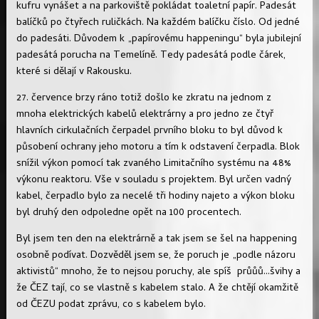
kufru vynášet a na parkoviště pokládat toaletní papír. Padesát
balíčků po čtyřech ruličkách. Na každém balíčku číslo. Od jedné
do padesáti. Důvodem k „papírovému happeningu“ byla jubilejní
padesátá porucha na Temelíně. Tedy padesátá podle čárek,
které si dělají v Rakousku.
27. července brzy ráno totiž došlo ke zkratu na jednom z
mnoha elektrických kabelů elektrárny a pro jedno ze čtyř
hlavních cirkulačních čerpadel prvního bloku to byl důvod k
působení ochrany jeho motoru a tím k odstavení čerpadla. Blok
snížil výkon pomocí tak zvaného Limitačního systému na 48%
výkonu reaktoru. Vše v souladu s projektem. Byl určen vadný
kabel, čerpadlo bylo za necelé tři hodiny najeto a výkon bloku
byl druhý den odpoledne opět na 100 procentech.
Byl jsem ten den na elektrárně a tak jsem se šel na happening
osobně podívat. Dozvěděl jsem se, že poruch je „podle názoru
aktivistů“ mnoho, že to nejsou poruchy, ale spíš průůů...švihy a
že ČEZ tají, co se vlastně s kabelem stalo. A že chtějí okamžitě
od ČEZU podat zprávu, co s kabelem bylo.