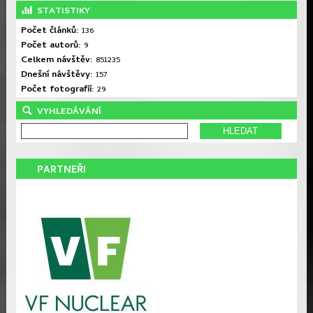
STATISTIKY
Počet článků:
136
Počet autorů:
9
Celkem návštěv:
851235
Dnešní návštěvy:
157
Počet fotografií:
29
VYHLEDÁVÁNÍ
PARTNEŘI