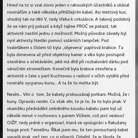
Hned na to si vzal slovo jeden s rakouských účastníků a ukázal
novinářům a také několika přihlížejícím kabel. Asi metrový kus,
vhodný tak na 380 V, tedy třeba k cirkulárce. A takový podobný
že se nám prý pokazil a když tajíme PROČ se pokazil, tak
aktivisté nastíní jednu z možností. Možný původce závady byl
nyní aktivisty hledán pomocí solárních lampiček. Pod
toaleťákem s číslem 50 byla „objevena“ papírová krabice. Ta
byla donesena až před objektivy kamer a víko bylo postupně
otevíráno s očekáváním, jaké má dítě při rozbalování dárku pod
vánočním stromečkem. Konečně byla krabice otevřena a
aktivisté v čele s paní Kuchtovou s radostí v očích vytáhli před
novináře vycpanou kunu... A ta že to mohla být.
Nevím... Vím o tom, že kabely prokousávají potkani. Možná, že i
kuny. Opravdu nevím. Co však vím, to je to, že to bylo jinak. V
okamžiku předvádění zmíněného kousku kabelu jsem byl už
několik minut v rozhovoru s panem Vlčkem, což jest vedoucí
OIŽP, tedy jedné s organizací, která ve spolupráci s Rakušany
bojuje proti Temelínu. Říkal jsem mu, že ten porouchaný kabel
vypadá jinak, než ten, co si přivezli. Odvětil, že je škoda, že