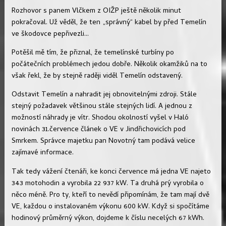
Rozhovor s panem Vlčkem z OIŽP ještě několik minut
pokračoval. Už věděl, že ten „správný“ kabel by před Temelín
ve škodovce pepřivezli...
Potěšil mě tím, že přiznal, že temelínské turbíny po
počátečních problémech jedou dobře. Několik okamžiků na to
však řekl, že by stejně raději viděl Temelín odstavený.
Odstavit Temelín a nahradit jej obnovitelnými zdroji. Stále
stejný požadavek většinou stále stejných lidí. A jednou z
možností náhrady je vítr. Shodou okolností vyšel v Haló
novinách 31.července článek o VE v Jindřichovicích pod
Smrkem. Správce majetku pan Novotný tam podává velice
zajímavé informace.
Tak tedy vážení čtenáři, ke konci července má jedna VE najeto
343 motohodin a vyrobila 22 937 kW. Ta druhá prý vyrobila o
něco méně. Pro ty, kteří to nevědí připomínám, že tam mají dvě
VE, každou o instalovaném výkonu 600 kW. Když si spočítáme
hodinový průměrný výkon, dojdeme k číslu necelých 67 kWh.