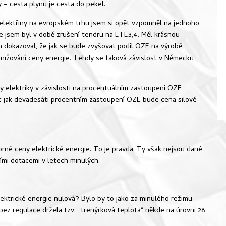
 – cesta plynu je cesta do pekel.
 elektřiny na evropském trhu jsem si opět vzpomněl na jednoho
 jsem byl v době zrušení tendru na ETE3,4. Měl krásnou
h dokazoval, že jak se bude zvyšovat podíl OZE na výrobě
snižování ceny energie. Tehdy se taková závislost v Německu
ny elektriky v závislosti na procentuálním zastoupení OZE
íc jak devadesáti procentním zastoupení OZE bude cena silové
rné ceny elektrické energie. To je pravda. Ty však nejsou dané
ími dotacemi v letech minulých.
lektrické energie nulová? Bylo by to jako za minulého režimu
bez regulace držela tzv. „trenýrková teplota“ někde na úrovni 28