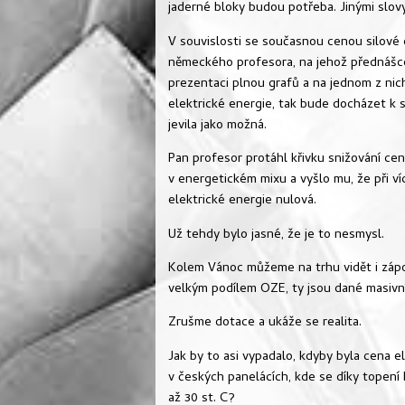
jaderné bloky budou potřeba. Jinými slovy
V souvislosti se současnou cenou silové
německého profesora, na jehož přednášce
prezentaci plnou grafů a na jednom z nic
elektrické energie, tak bude docházet k 
jevila jako možná.
Pan profesor protáhl křivku snižování ce
v energetickém mixu a vyšlo mu, že při v
elektrické energie nulová.
Už tehdy bylo jasné, že je to nesmysl.
Kolem Vánoc můžeme na trhu vidět i zápo
velkým podílem OZE, ty jsou dané masivn
Zrušme dotace a ukáže se realita.
Jak by to asi vypadalo, kdyby byla cena e
v českých panelácích, kde se díky topení 
až 30 st. C?