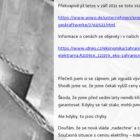
Překvapivě již letos v září 2021 se toto s
https://www.wiwo.de/unternehmen/ene
gaskraftwerke/27611522.html
Informace o cenách se objevily i v našich
https://www.idnes.cz/ekonomika/zahrani
elektrarna.A210914_122159_eko-zahranic
Přečetl jsem si se zájmem, jak vypadá výv
Shodli jsme se, že jsme čekali vyšší ceny 
Škoda, že jsme před sedmi lety neměli kři
garantovat. Kdyby se tak stalo, mohli js
Ale kdyby, to jsou chyby.
Doufám, že se nová vláda „nadechne“ a za
Současná situace s cenou elektřiny – kde