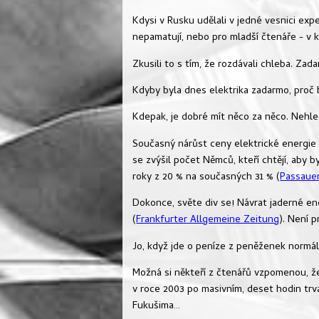
Kdysi v Rusku udělali v jedné vesnici exp
nepamatují, nebo pro mladší čtenáře - v
Zkusili to s tím, že rozdávali chleba. Zada
Kdyby byla dnes elektrika zadarmo, proč 
Kdepak, je dobré mít něco za něco. Nehle
Současný nárůst ceny elektrické energie
se zvýšil počet Němců, kteří chtějí, aby b
roky z 20 % na současných 31 % (
Passaue
Dokonce, světe div se! Návrat jaderné ene
(
Frankfurter Allgemeine Zeitung
). Není p
Jo, když jde o peníze z peněženek normáln
Možná si někteří z čtenářů vzpomenou, že 
v roce 2003 po masivním, deset hodin trva
Fukušima…