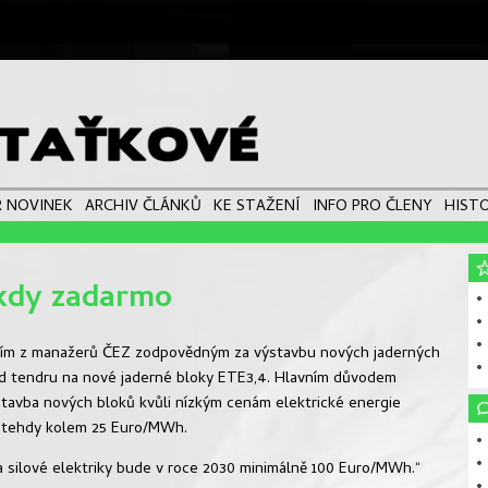
 NOVINEK
ARCHIV ČLÁNKŮ
KE STAŽENÍ
INFO PRO ČLENY
HISTO
ikdy zadarmo
• 
•
•
dním z manažerů ČEZ zodpovědným za výstavbu nových jaderných
•
od tendru na nové jaderné bloky ETE3,4. Hlavním důvodem
stavba nových bloků kvůli nízkým cenám elektrické energie
a tehdy kolem 25 Euro/MWh.
• 
• 
a silové elektriky bude v roce 2030 minimálně 100 Euro/MWh.“
• 