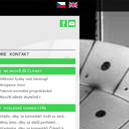
RIE
KONTAKT
NEJNOVĚJŚÍ ČLÁNKY
Vítězství fyziky nad ideologií
 Arogance moci
 Takové normální projednávání
 Nesvítí někde zbytečně?
POSLEDNÍ KOMENTÁŘE
Vláďo, díky za komentář! Svět se zblá...
Ahoj Jirko, díky za další perfektní...
Vladimíre, díky za komentář! Článků b...