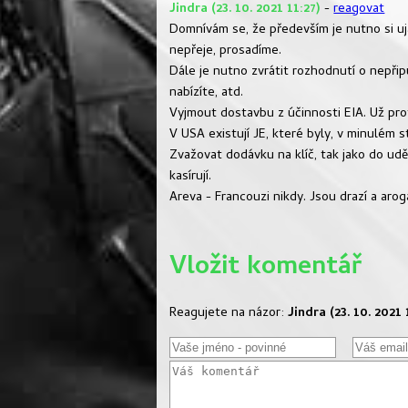
Jindra (23. 10. 2021 11:27)
-
reagovat
Domnívám se, že především je nutno si uja
nepřeje, prosadíme.
Dále je nutno zvrátit rozhodnutí o nepřip
nabízíte, atd.
Vyjmout dostavbu z účinnosti EIA. Už prot
V USA existují JE, které byly, v minulém 
Zvažovat dodávku na klíč, tak jako do udě
kasírují.
Areva - Francouzi nikdy. Jsou drazí a arog
Vložit komentář
Reagujete na názor:
Jindra (23. 10. 2021 