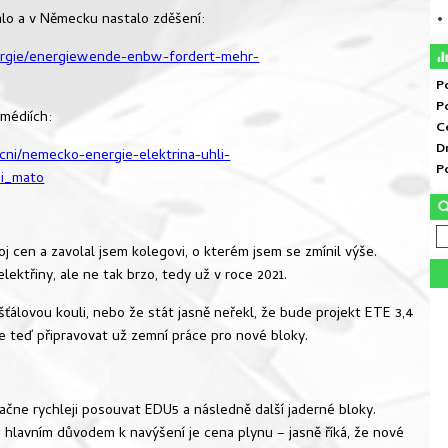
talo a v Německu nastalo zděšení:
• 
rgie/energiewende-enbw-fordert-mehr-
P
P
 médiích:
C
D
cni/nemecko-energie-elektrina-uhli-
P
ni_mato
oj cen a zavolal jsem kolegovi, o kterém jsem se zmínil výše.
elektřiny, ale ne tak brzo, tedy už v roce 2021.
šťálovou kouli, nebo že stát jasně neřekl, že bude projekt ETE 3,4
me teď připravovat už zemní práce pro nové bloky.
čne rychleji posouvat EDU5 a následně další jaderné bloky.
 hlavním důvodem k navýšení je cena plynu – jasně říká, že nové