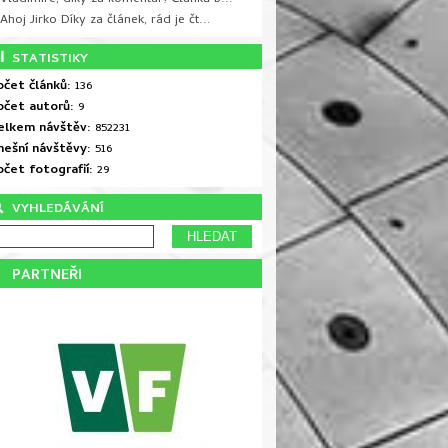
Ahoj Jirko Díky za článek, rád je čt...
STATISTIKY
očet článků:
136
očet autorů:
9
elkem návštěv:
852231
nešní návštěvy:
516
očet fotografií:
29
VYHLEDÁVÁNÍ
PARTNEŘI