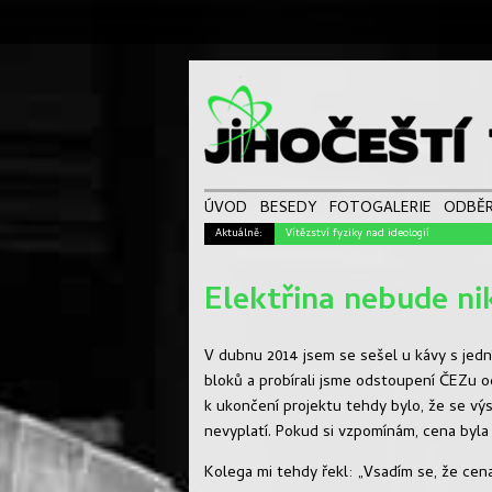
ÚVOD
BESEDY
FOTOGALERIE
ODBĚR
Aktuálně:
Vítězství fyziky nad ideologií
Elektřina nebude n
V dubnu 2014 jsem se sešel u kávy s je
bloků a probírali jsme odstoupení ČEZu 
k ukončení projektu tehdy bylo, že se vý
nevyplatí. Pokud si vzpomínám, cena byl
Kolega mi tehdy řekl: „Vsadím se, že cen