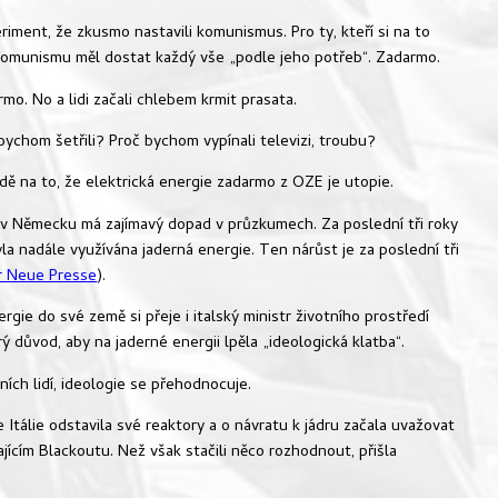
eriment, že zkusmo nastavili komunismus. Pro ty, kteří si na to
 komunismu měl dostat každý vše „podle jeho potřeb“. Zadarmo.
rmo. No a lidi začali chlebem krmit prasata.
bychom šetřili? Proč bychom vypínali televizi, troubu?
dě na to, že elektrická energie zadarmo z OZE je utopie.
 v Německu má zajímavý dopad v průzkumech. Za poslední tři roky
yla nadále využívána jaderná energie. Ten nárůst je za poslední tři
r Neue Presse
).
rgie do své země si přeje i italský ministr životního prostředí
rý důvod, aby na jaderné energii lpěla „ideologická klatba“.
ích lidí, ideologie se přehodnocuje.
Itálie odstavila své reaktory a o návratu k jádru začala uvažovat
jícím Blackoutu. Než však stačili něco rozhodnout, přišla