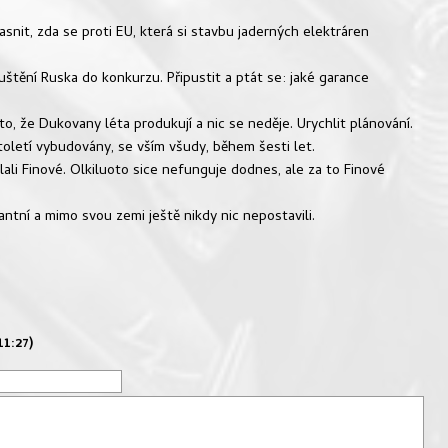
snit, zda se proti EU, která si stavbu jaderných elektráren
uštění Ruska do konkurzu. Připustit a ptát se: jaké garance
o, že Dukovany léta produkují a nic se neděje. Urychlit plánování.
století vybudovány, se vším všudy, během šesti let.
lali Finové. Olkiluoto sice nefunguje dodnes, ale za to Finové
antní a mimo svou zemi ještě nikdy nic nepostavili.
11:27)