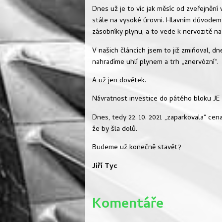
Dnes už je to víc jak měsíc od zveřejnění
stále na vysoké úrovni. Hlavním důvodem
zásobníky plynu, a to vede k nervozitě na
V našich článcích jsem to již zmiňoval, d
nahradíme uhlí plynem a trh „znervózní“.
A už jen dovětek.
Návratnost investice do pátého bloku J
Dnes, tedy 22. 10. 2021 „zaparkovala“ ce
že by šla dolů.
Budeme už konečně stavět?
Jiří Tyc
Komentáře