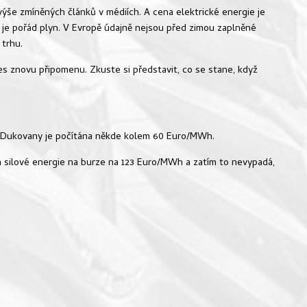
 výše zmíněných článků v médiích. A cena elektrické energie je
 je pořád plyn. V Evropě údajně nejsou před zimou zaplněné
 trhu.
nes znovu připomenu. Zkuste si představit, co se stane, když
E Dukovany je počítána někde kolem 60 Euro/MWh.
na silové energie na burze na 123 Euro/MWh a zatím to nevypadá,